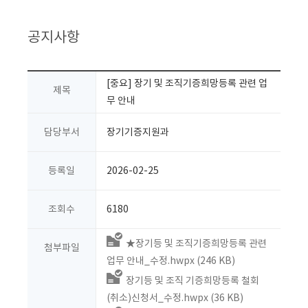
공지사항
[중요] 장기 및 조직기증희망등록 관련 업
제목
무 안내
담당부서
장기기증지원과
등록일
2026-02-25
조회수
6180
★장기등 및 조직기증희망등록 관련
첨부파일
업무 안내_수정.hwpx (246 KB)
장기등 및 조직 기증희망등록 철회
(취소)신청서_수정.hwpx (36 KB)